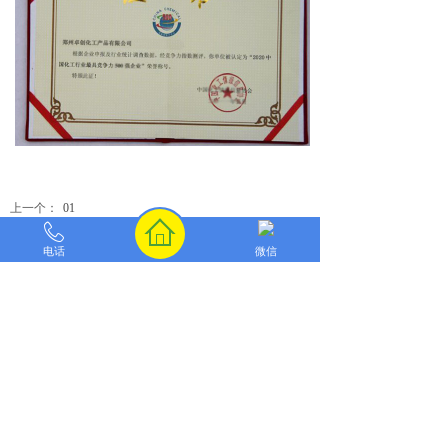
上一个：
01
下一个：
05
电话
微信
首页
产品
简介
厂房
新闻
联系
电话:15936262821
按钮文本
Q Q: 279473793
网址:
http://www.zzzchg.cn
地址:
郑州市中原区化工路168号
（扫码添加微信）