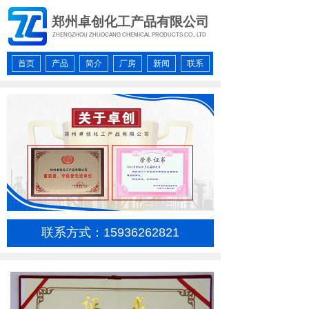
郑州卓创化工产品有限公司
ZHENGZHOU ZHUOCANG CHEMICAL PRODUCTS CO., LTD
首页
产品
简介
厂房
新闻
联系
联系方式：15936262821
按钮文本