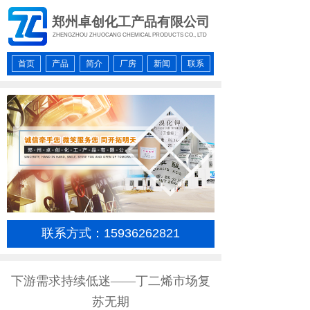
郑州卓创化工产品有限公司
ZHENGZHOU ZHUOCANG CHEMICAL PRODUCTS CO., LTD
首页
产品
简介
厂房
新闻
联系
联系方式：15936262821
按钮文本
下游需求持续低迷——丁二烯市场复
苏无期