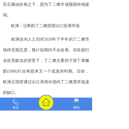
至石脑油价格之下，因为丁二烯市场预期持续疲
弱。
欧洲：过剩的丁二烯指望出口亚洲市场
欧洲业内人士仍对2020年下半年的丁二烯市
场持悲观态度，预计短期内不会改善。在轮胎行
业前景黯淡的背景下，丁二烯主要的下游丁苯橡
胶(SBR)行业将迎来又一个低迷的时期。目前，
欧洲正指望通过出口来填补国内丁二烯需求低迷
的缺口。
上半年，欧洲丁二烯出口价格曾跌至50美元/
电话
微信
吨(FOB，鹿特丹)的历史低点。受新冠疫情暴发
的影响，欧洲汽车工厂大面积停工，导致一些