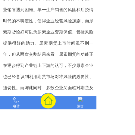
业销售遇到困难。单一生产销售的风险和后疫情
时代的不确定性，使得企业经营风险加剧，而尿
素期货恰好可以为尿素企业套期保值、管控风险
提供很好的助力。尿素期货上市时间虽不到一
年，但从两次交割结果来看，尿素期货的功能正
在逐步得到产业链上下游的认可，不少尿素企业
也已经意识到利用期货市场对冲风险的必要性、
迫切性。而与此同时，多数企业又面临对期货及
衍生品了解不多，或者是认知有偏差，缺少专业
电话
微信
人才等问题，存在疑虑和顾虑，不敢参与和利用
期货市场。这一矛盾还比较明显。
“中原期货作为河南省本土期货交易服务商和